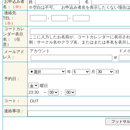
お申込み者
姓
名
名：
（※）
※空白は不可。 お申込み者名を表示したくない場合は
連絡先
TEL：
-
-
（※）
コートカレ
ンダー表示
ここに入力したお名前が、コートカレンダーに表示され
名： （任
例：サークル名やクラブ名、またはまたは本名を表示し
意）
アカウント
ドメ
メールアド
レス：
＠
年
月
日
予約日：
曜日
23:30 ～
：
コート：
OUT
連絡事項：