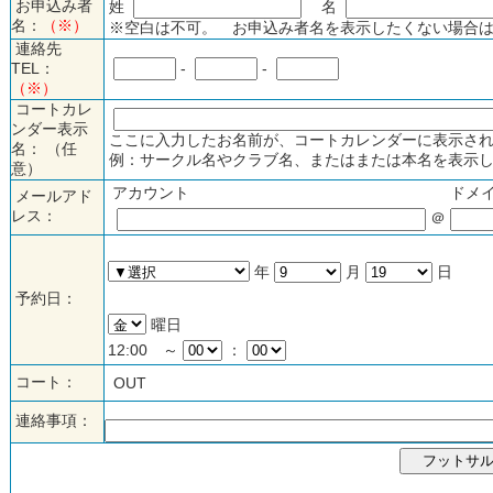
お申込み者
姓
名
名：
（※）
※空白は不可。 お申込み者名を表示したくない場合は
連絡先
TEL：
-
-
（※）
コートカレ
ンダー表示
ここに入力したお名前が、コートカレンダーに表示され
名： （任
例：サークル名やクラブ名、またはまたは本名を表示し
意）
アカウント
ドメ
メールアド
レス：
＠
年
月
日
予約日：
曜日
12:00 ～
：
コート：
OUT
連絡事項：