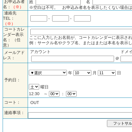
お申込み者
姓
名
名：
（※）
※空白は不可。 お申込み者名を表示したくない場合は
連絡先
TEL：
-
-
（※）
コートカレ
ンダー表示
ここに入力したお名前が、コートカレンダーに表示され
名： （任
例：サークル名やクラブ名、またはまたは本名を表示し
意）
アカウント
ドメ
メールアド
レス：
＠
年
月
日
予約日：
曜日
12:30 ～
：
コート：
OUT
連絡事項：