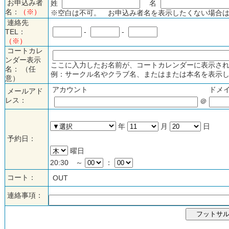
お申込み者
姓
名
名：
（※）
※空白は不可。 お申込み者名を表示したくない場合は
連絡先
TEL：
-
-
（※）
コートカレ
ンダー表示
ここに入力したお名前が、コートカレンダーに表示され
名： （任
例：サークル名やクラブ名、またはまたは本名を表示し
意）
アカウント
ドメ
メールアド
レス：
＠
年
月
日
予約日：
曜日
20:30 ～
：
コート：
OUT
連絡事項：