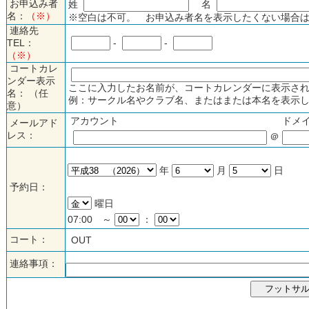
お申込み者
姓
名
名：
（※）
※空白は不可。 お申込み者名を表示したくない場合は
連絡先
TEL：
-
-
（※）
コートカレ
ンダー表示
ここに入力したお名前が、コートカレンダーに表示され
名： （任
例：サークル名やクラブ名、またはまたは本名を表示し
意）
アカウント
ドメ
メールアド
レス：
＠
年
月
日
予約日：
曜日
07:00 ～
：
コート：
OUT
連絡事項：