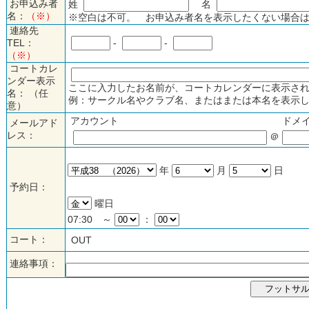
お申込み者
姓
名
名：
（※）
※空白は不可。 お申込み者名を表示したくない場合は
連絡先
TEL：
-
-
（※）
コートカレ
ンダー表示
ここに入力したお名前が、コートカレンダーに表示され
名： （任
例：サークル名やクラブ名、またはまたは本名を表示し
意）
アカウント
ドメ
メールアド
レス：
＠
年
月
日
予約日：
曜日
07:30 ～
：
コート：
OUT
連絡事項：