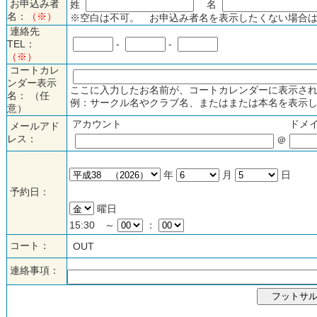
お申込み者
姓
名
名：
（※）
※空白は不可。 お申込み者名を表示したくない場合は
連絡先
TEL：
-
-
（※）
コートカレ
ンダー表示
ここに入力したお名前が、コートカレンダーに表示され
名： （任
例：サークル名やクラブ名、またはまたは本名を表示し
意）
アカウント
ドメ
メールアド
レス：
＠
年
月
日
予約日：
曜日
15:30 ～
：
コート：
OUT
連絡事項：