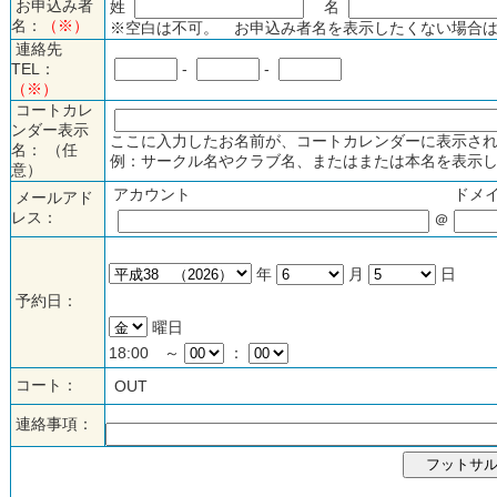
お申込み者
姓
名
名：
（※）
※空白は不可。 お申込み者名を表示したくない場合は
連絡先
TEL：
-
-
（※）
コートカレ
ンダー表示
ここに入力したお名前が、コートカレンダーに表示され
名： （任
例：サークル名やクラブ名、またはまたは本名を表示し
意）
アカウント
ドメ
メールアド
レス：
＠
年
月
日
予約日：
曜日
18:00 ～
：
コート：
OUT
連絡事項：