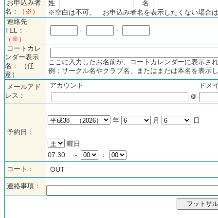
お申込み者
姓
名
名：
（※）
※空白は不可。 お申込み者名を表示したくない場合は
連絡先
TEL：
-
-
（※）
コートカレ
ンダー表示
ここに入力したお名前が、コートカレンダーに表示され
名： （任
例：サークル名やクラブ名、またはまたは本名を表示し
意）
アカウント
ドメ
メールアド
レス：
＠
年
月
日
予約日：
曜日
07:30 ～
：
コート：
OUT
連絡事項：