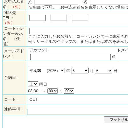
お申込み者
姓
名
名：
（※）
※空白は不可。 お申込み者名を表示したくない場合は
連絡先
TEL：
-
-
（※）
コートカレ
ンダー表示
ここに入力したお名前が、コートカレンダーに表示され
名： （任
例：サークル名やクラブ名、またはまたは本名を表示し
意）
アカウント
ドメ
メールアド
レス：
＠
年
月
日
予約日：
曜日
08:30 ～
：
コート：
OUT
連絡事項：