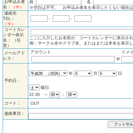
お申込み者
姓
名
名：
（※）
※空白は不可。 お申込み者名を表示したくない場合は
連絡先
TEL：
-
-
（※）
コートカレ
ンダー表示
ここに入力したお名前が、コートカレンダーに表示され
名： （任
例：サークル名やクラブ名、またはまたは本名を表示し
意）
アカウント
ドメ
メールアド
レス：
＠
年
月
日
予約日：
曜日
22:30 ～
：
コート：
OUT
連絡事項：