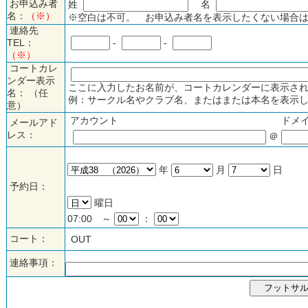
お申込み者
姓
名
名：
（※）
※空白は不可。 お申込み者名を表示したくない場合は
連絡先
TEL：
-
-
（※）
コートカレ
ンダー表示
ここに入力したお名前が、コートカレンダーに表示され
名： （任
例：サークル名やクラブ名、またはまたは本名を表示し
意）
アカウント
ドメ
メールアド
レス：
＠
年
月
日
予約日：
曜日
07:00 ～
：
コート：
OUT
連絡事項：