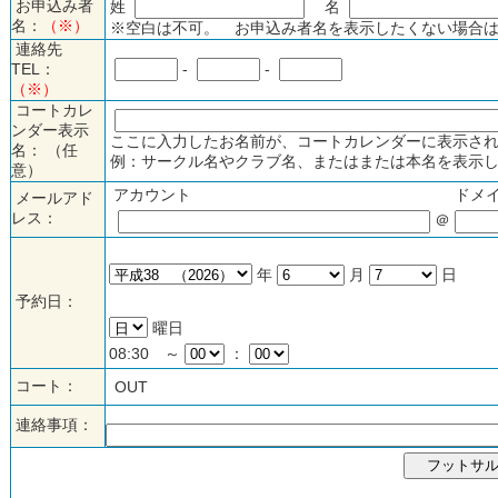
お申込み者
姓
名
名：
（※）
※空白は不可。 お申込み者名を表示したくない場合は
連絡先
TEL：
-
-
（※）
コートカレ
ンダー表示
ここに入力したお名前が、コートカレンダーに表示され
名： （任
例：サークル名やクラブ名、またはまたは本名を表示し
意）
アカウント
ドメ
メールアド
レス：
＠
年
月
日
予約日：
曜日
08:30 ～
：
コート：
OUT
連絡事項：