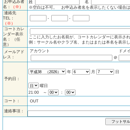
お申込み者
姓
名
名：
（※）
※空白は不可。 お申込み者名を表示したくない場合は
連絡先
TEL：
-
-
（※）
コートカレ
ンダー表示
ここに入力したお名前が、コートカレンダーに表示され
名： （任
例：サークル名やクラブ名、またはまたは本名を表示し
意）
アカウント
ドメ
メールアド
レス：
＠
年
月
日
予約日：
曜日
21:00 ～
：
コート：
OUT
連絡事項：