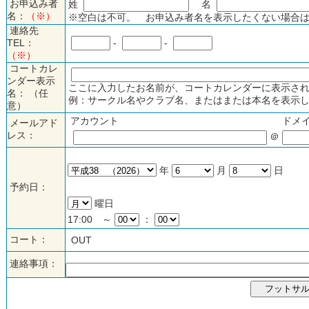
お申込み者
姓
名
名：
（※）
※空白は不可。 お申込み者名を表示したくない場合は
連絡先
TEL：
-
-
（※）
コートカレ
ンダー表示
ここに入力したお名前が、コートカレンダーに表示され
名： （任
例：サークル名やクラブ名、またはまたは本名を表示し
意）
アカウント
ドメ
メールアド
レス：
＠
年
月
日
予約日：
曜日
17:00 ～
：
コート：
OUT
連絡事項：