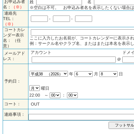
お申込み者
姓
名
名：
（※）
※空白は不可。 お申込み者名を表示したくない場合は
連絡先
TEL：
-
-
（※）
コートカレ
ンダー表示
ここに入力したお名前が、コートカレンダーに表示され
名： （任
例：サークル名やクラブ名、またはまたは本名を表示し
意）
アカウント
ドメ
メールアド
レス：
＠
年
月
日
予約日：
曜日
22:00 ～
：
コート：
OUT
連絡事項：