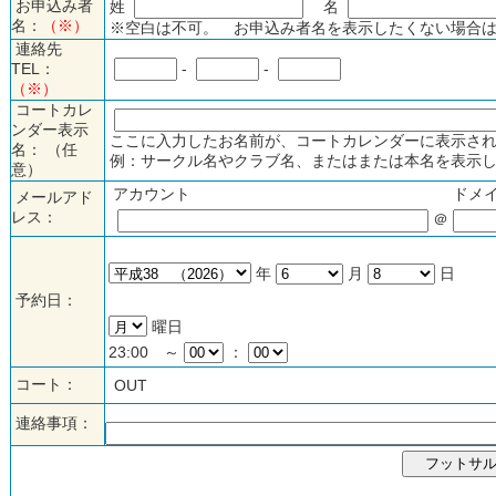
お申込み者
姓
名
名：
（※）
※空白は不可。 お申込み者名を表示したくない場合は
連絡先
TEL：
-
-
（※）
コートカレ
ンダー表示
ここに入力したお名前が、コートカレンダーに表示され
名： （任
例：サークル名やクラブ名、またはまたは本名を表示し
意）
アカウント
ドメ
メールアド
レス：
＠
年
月
日
予約日：
曜日
23:00 ～
：
コート：
OUT
連絡事項：