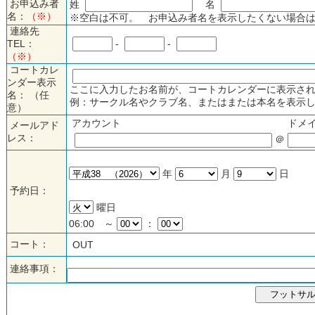
お申込み者
姓
名
名：
（※）
※空白は不可。 お申込み者名を表示したくない場合は
連絡先
TEL：
-
-
（※）
コートカレ
ンダー表示
ここに入力したお名前が、コートカレンダーに表示され
名： （任
例：サークル名やクラブ名、またはまたは本名を表示し
意）
アカウント
ドメ
メールアド
レス：
＠
年
月
日
予約日：
曜日
06:00 ～
：
コート：
OUT
連絡事項：