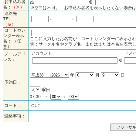
お申込み者
姓
名
名：
（※）
※空白は不可。 お申込み者名を表示したくない場合は
連絡先
TEL：
-
-
（※）
コートカレ
ンダー表示
ここに入力したお名前が、コートカレンダーに表示され
名： （任
例：サークル名やクラブ名、またはまたは本名を表示し
意）
アカウント
ドメ
メールアド
レス：
＠
年
月
日
予約日：
曜日
07:30 ～
：
コート：
OUT
連絡事項：