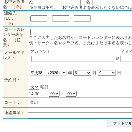
お申込み者
姓
名
名：
（※）
※空白は不可。 お申込み者名を表示したくない場合は
連絡先
TEL：
-
-
（※）
コートカレ
ンダー表示
ここに入力したお名前が、コートカレンダーに表示され
名： （任
例：サークル名やクラブ名、またはまたは本名を表示し
意）
アカウント
ドメ
メールアド
レス：
＠
年
月
日
予約日：
曜日
14:30 ～
：
コート：
OUT
連絡事項：