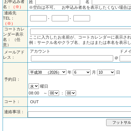
お申込み者
姓
名
名：
（※）
※空白は不可。 お申込み者名を表示したくない場合は
連絡先
TEL：
-
-
（※）
コートカレ
ンダー表示
ここに入力したお名前が、コートカレンダーに表示され
名： （任
例：サークル名やクラブ名、またはまたは本名を表示し
意）
アカウント
ドメ
メールアド
レス：
＠
年
月
日
予約日：
曜日
08:00 ～
：
コート：
OUT
連絡事項：