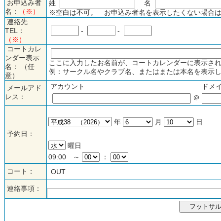
お申込み者
姓
名
名：
（※）
※空白は不可。 お申込み者名を表示したくない場合は
連絡先
TEL：
-
-
（※）
コートカレ
ンダー表示
ここに入力したお名前が、コートカレンダーに表示され
名： （任
例：サークル名やクラブ名、またはまたは本名を表示し
意）
アカウント
ドメ
メールアド
レス：
＠
年
月
日
予約日：
曜日
09:00 ～
：
コート：
OUT
連絡事項：