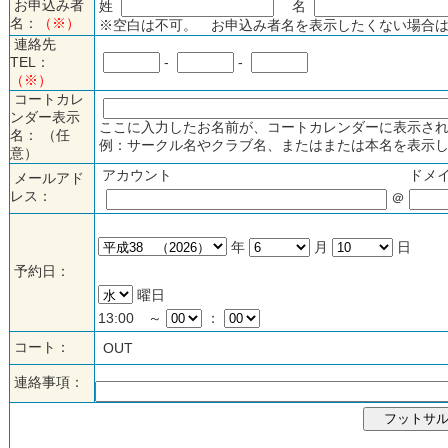
お申込み者
姓
名
名：
（※）
※空白は不可。 お申込み者名を表示したくない場合は
連絡先
TEL：
-
-
（※）
コートカレ
ンダー表示
ここに入力したお名前が、コートカレンダーに表示され
名： （任
例：サークル名やクラブ名、またはまたは本名を表示し
意）
アカウント
ドメ
メールアド
レス：
＠
年
月
日
予約日：
曜日
13:00 ～
：
コート：
OUT
連絡事項：