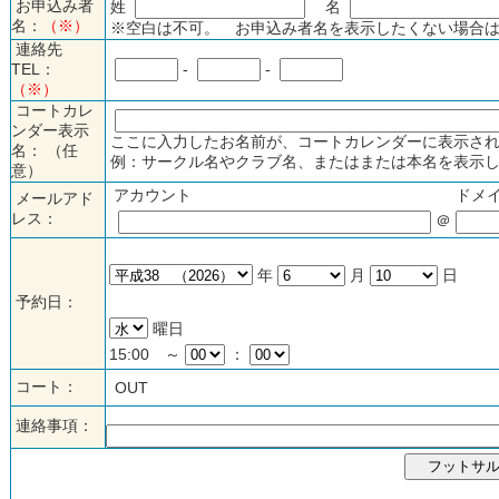
お申込み者
姓
名
名：
（※）
※空白は不可。 お申込み者名を表示したくない場合は
連絡先
TEL：
-
-
（※）
コートカレ
ンダー表示
ここに入力したお名前が、コートカレンダーに表示され
名： （任
例：サークル名やクラブ名、またはまたは本名を表示し
意）
アカウント
ドメ
メールアド
レス：
＠
年
月
日
予約日：
曜日
15:00 ～
：
コート：
OUT
連絡事項：