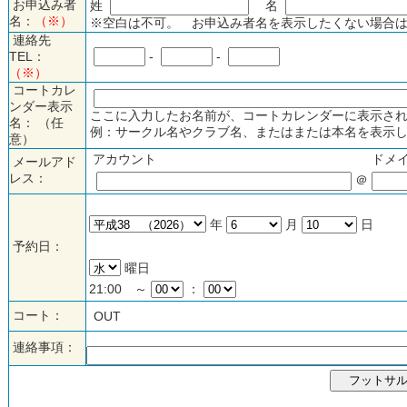
お申込み者
姓
名
名：
（※）
※空白は不可。 お申込み者名を表示したくない場合は
連絡先
TEL：
-
-
（※）
コートカレ
ンダー表示
ここに入力したお名前が、コートカレンダーに表示され
名： （任
例：サークル名やクラブ名、またはまたは本名を表示し
意）
アカウント
ドメ
メールアド
レス：
＠
年
月
日
予約日：
曜日
21:00 ～
：
コート：
OUT
連絡事項：