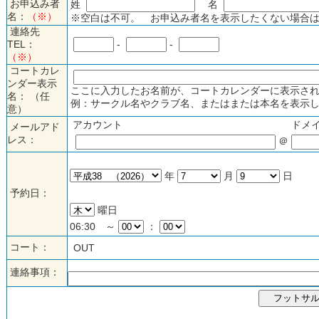
お申込み者
姓
名
名：
（※）
※空白は不可。 お申込み者名を表示したくない場合は
連絡先
TEL：
-
-
（※）
コートカレ
ンダー表示
ここに入力したお名前が、コートカレンダーに表示され
名： （任
例：サークル名やクラブ名、またはまたは本名を表示し
意）
アカウント
ドメ
メールアド
レス：
＠
年
月
日
予約日：
曜日
06:30 ～
：
コート：
OUT
連絡事項：