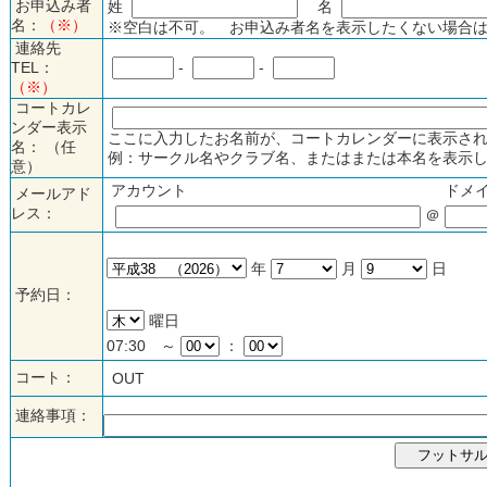
お申込み者
姓
名
名：
（※）
※空白は不可。 お申込み者名を表示したくない場合は
連絡先
TEL：
-
-
（※）
コートカレ
ンダー表示
ここに入力したお名前が、コートカレンダーに表示され
名： （任
例：サークル名やクラブ名、またはまたは本名を表示し
意）
アカウント
ドメ
メールアド
レス：
＠
年
月
日
予約日：
曜日
07:30 ～
：
コート：
OUT
連絡事項：