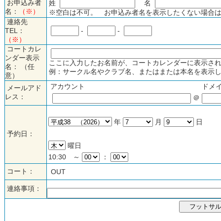
お申込み者
姓
名
名：
（※）
※空白は不可。 お申込み者名を表示したくない場合は
連絡先
TEL：
-
-
（※）
コートカレ
ンダー表示
ここに入力したお名前が、コートカレンダーに表示され
名： （任
例：サークル名やクラブ名、またはまたは本名を表示し
意）
アカウント
ドメ
メールアド
レス：
＠
年
月
日
予約日：
曜日
10:30 ～
：
コート：
OUT
連絡事項：