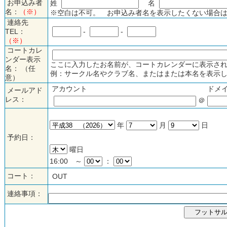
お申込み者
姓
名
名：
（※）
※空白は不可。 お申込み者名を表示したくない場合は
連絡先
TEL：
-
-
（※）
コートカレ
ンダー表示
ここに入力したお名前が、コートカレンダーに表示され
名： （任
例：サークル名やクラブ名、またはまたは本名を表示し
意）
アカウント
ドメ
メールアド
レス：
＠
年
月
日
予約日：
曜日
16:00 ～
：
コート：
OUT
連絡事項：