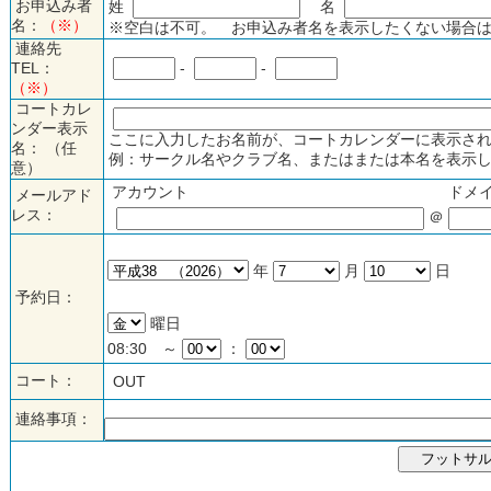
お申込み者
姓
名
名：
（※）
※空白は不可。 お申込み者名を表示したくない場合は
連絡先
TEL：
-
-
（※）
コートカレ
ンダー表示
ここに入力したお名前が、コートカレンダーに表示され
名： （任
例：サークル名やクラブ名、またはまたは本名を表示し
意）
アカウント
ドメ
メールアド
レス：
＠
年
月
日
予約日：
曜日
08:30 ～
：
コート：
OUT
連絡事項：