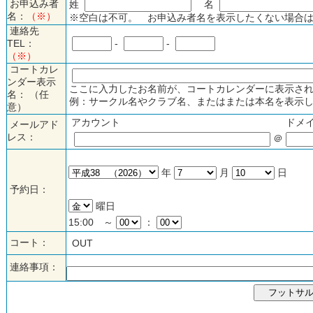
お申込み者
姓
名
名：
（※）
※空白は不可。 お申込み者名を表示したくない場合は
連絡先
TEL：
-
-
（※）
コートカレ
ンダー表示
ここに入力したお名前が、コートカレンダーに表示され
名： （任
例：サークル名やクラブ名、またはまたは本名を表示し
意）
アカウント
ドメ
メールアド
レス：
＠
年
月
日
予約日：
曜日
15:00 ～
：
コート：
OUT
連絡事項：