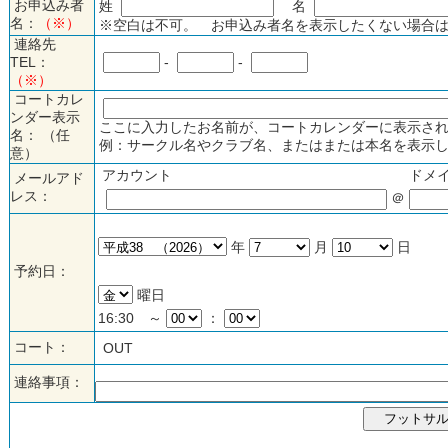
お申込み者
姓
名
名：
（※）
※空白は不可。 お申込み者名を表示したくない場合は
連絡先
TEL：
-
-
（※）
コートカレ
ンダー表示
ここに入力したお名前が、コートカレンダーに表示され
名： （任
例：サークル名やクラブ名、またはまたは本名を表示し
意）
アカウント
ドメ
メールアド
レス：
＠
年
月
日
予約日：
曜日
16:30 ～
：
コート：
OUT
連絡事項：