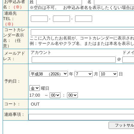
お申込み者
姓
名
名：
（※）
※空白は不可。 お申込み者名を表示したくない場合は
連絡先
TEL：
-
-
（※）
コートカレ
ンダー表示
ここに入力したお名前が、コートカレンダーに表示され
名： （任
例：サークル名やクラブ名、またはまたは本名を表示し
意）
アカウント
ドメ
メールアド
レス：
＠
年
月
日
予約日：
曜日
17:00 ～
：
コート：
OUT
連絡事項：