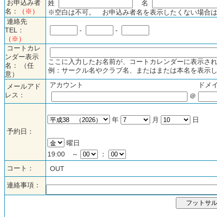
お申込み者
姓
名
名：
（※）
※空白は不可。 お申込み者名を表示したくない場合は
連絡先
TEL：
-
-
（※）
コートカレ
ンダー表示
ここに入力したお名前が、コートカレンダーに表示され
名： （任
例：サークル名やクラブ名、またはまたは本名を表示し
意）
アカウント
ドメ
メールアド
レス：
＠
年
月
日
予約日：
曜日
19:00 ～
：
コート：
OUT
連絡事項：