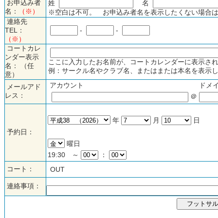
お申込み者
姓
名
名：
（※）
※空白は不可。 お申込み者名を表示したくない場合は
連絡先
TEL：
-
-
（※）
コートカレ
ンダー表示
ここに入力したお名前が、コートカレンダーに表示され
名： （任
例：サークル名やクラブ名、またはまたは本名を表示し
意）
アカウント
ドメ
メールアド
レス：
＠
年
月
日
予約日：
曜日
19:30 ～
：
コート：
OUT
連絡事項：