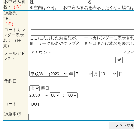
お申込み者
姓
名
名：
（※）
※空白は不可。 お申込み者名を表示したくない場合は
連絡先
TEL：
-
-
（※）
コートカレ
ンダー表示
ここに入力したお名前が、コートカレンダーに表示され
名： （任
例：サークル名やクラブ名、またはまたは本名を表示し
意）
アカウント
ドメ
メールアド
レス：
＠
年
月
日
予約日：
曜日
23:30 ～
：
コート：
OUT
連絡事項：