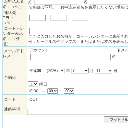
お申込み者
姓
名
名：
（※）
※空白は不可。 お申込み者名を表示したくない場合は
連絡先
TEL：
-
-
（※）
コートカレ
ンダー表示
ここに入力したお名前が、コートカレンダーに表示され
名： （任
例：サークル名やクラブ名、またはまたは本名を表示し
意）
アカウント
ドメ
メールアド
レス：
＠
年
月
日
予約日：
曜日
10:30 ～
：
コート：
OUT
連絡事項：