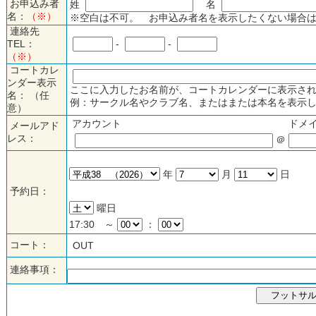
お申込み者
姓
名
名：
（※）
※空白は不可。 お申込み者名を表示したくない場合は
連絡先
TEL：
-
-
（※）
コートカレ
ンダー表示
ここに入力したお名前が、コートカレンダーに表示され
名： （任
例：サークル名やクラブ名、またはまたは本名を表示し
意）
アカウント
ドメ
メールアド
レス：
＠
年
月
日
予約日：
曜日
17:30 ～
：
コート：
OUT
連絡事項：