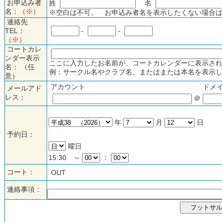
お申込み者
姓
名
名：
（※）
※空白は不可。 お申込み者名を表示したくない場合は
連絡先
TEL：
-
-
（※）
コートカレ
ンダー表示
ここに入力したお名前が、コートカレンダーに表示され
名： （任
例：サークル名やクラブ名、またはまたは本名を表示し
意）
アカウント
ドメ
メールアド
レス：
＠
年
月
日
予約日：
曜日
15:30 ～
：
コート：
OUT
連絡事項：