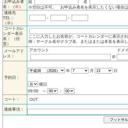
お申込み者
姓
名
名：
（※）
※空白は不可。 お申込み者名を表示したくない場合は
連絡先
TEL：
-
-
（※）
コートカレ
ンダー表示
ここに入力したお名前が、コートカレンダーに表示され
名： （任
例：サークル名やクラブ名、またはまたは本名を表示し
意）
アカウント
ドメ
メールアド
レス：
＠
年
月
日
予約日：
曜日
09:00 ～
：
コート：
OUT
連絡事項：