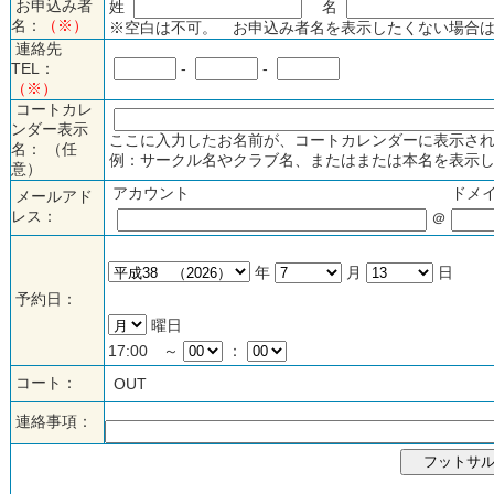
お申込み者
姓
名
名：
（※）
※空白は不可。 お申込み者名を表示したくない場合は
連絡先
TEL：
-
-
（※）
コートカレ
ンダー表示
ここに入力したお名前が、コートカレンダーに表示され
名： （任
例：サークル名やクラブ名、またはまたは本名を表示し
意）
アカウント
ドメ
メールアド
レス：
＠
年
月
日
予約日：
曜日
17:00 ～
：
コート：
OUT
連絡事項：