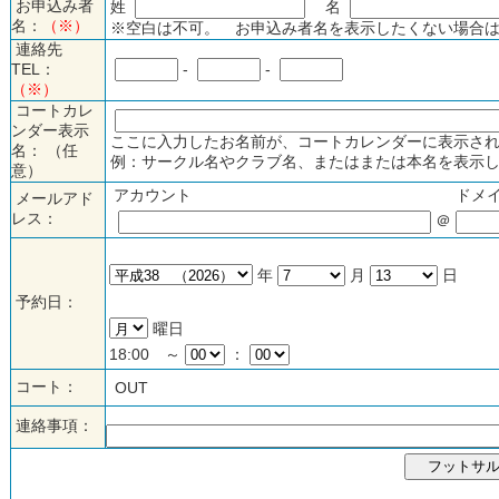
お申込み者
姓
名
名：
（※）
※空白は不可。 お申込み者名を表示したくない場合は
連絡先
TEL：
-
-
（※）
コートカレ
ンダー表示
ここに入力したお名前が、コートカレンダーに表示され
名： （任
例：サークル名やクラブ名、またはまたは本名を表示し
意）
アカウント
ドメ
メールアド
レス：
＠
年
月
日
予約日：
曜日
18:00 ～
：
コート：
OUT
連絡事項：