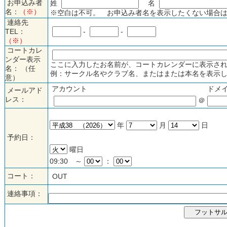
お申込み者
姓
名
名：
（※）
※空白は不可。 お申込み者名を表示したくない場合は
連絡先
TEL：
-
-
（※）
コートカレ
ンダー表示
ここに入力したお名前が、コートカレンダーに表示され
名： （任
例：サークル名やクラブ名、またはまたは本名を表示し
意）
アカウント
ドメ
メールアド
レス：
＠
年
月
日
予約日：
曜日
09:30 ～
：
コート：
OUT
連絡事項：