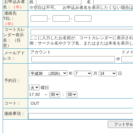
お申込み者
姓
名
名：
（※）
※空白は不可。 お申込み者名を表示したくない場合は
連絡先
TEL：
-
-
（※）
コートカレ
ンダー表示
ここに入力したお名前が、コートカレンダーに表示され
名： （任
例：サークル名やクラブ名、またはまたは本名を表示し
意）
アカウント
ドメ
メールアド
レス：
＠
年
月
日
予約日：
曜日
17:30 ～
：
コート：
OUT
連絡事項：