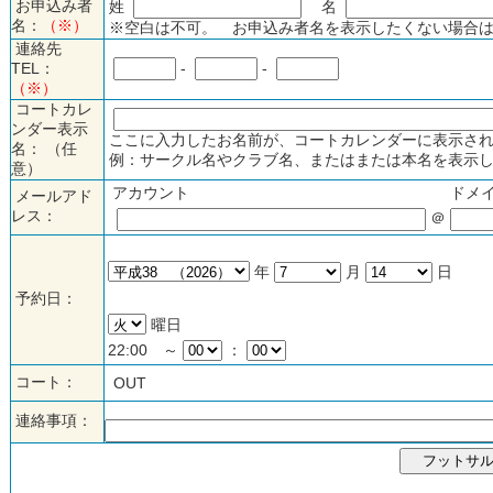
お申込み者
姓
名
名：
（※）
※空白は不可。 お申込み者名を表示したくない場合は
連絡先
TEL：
-
-
（※）
コートカレ
ンダー表示
ここに入力したお名前が、コートカレンダーに表示され
名： （任
例：サークル名やクラブ名、またはまたは本名を表示し
意）
アカウント
ドメ
メールアド
レス：
＠
年
月
日
予約日：
曜日
22:00 ～
：
コート：
OUT
連絡事項：