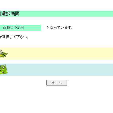
目選択画面
両種目予約可
となっています。
か選択して下さい。