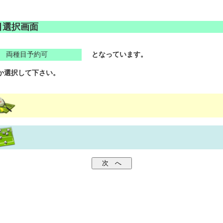
目選択画面
両種目予約可
となっています。
か選択して下さい。