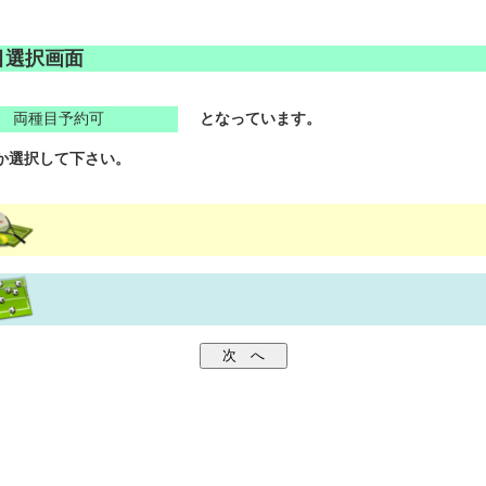
目選択画面
両種目予約可
となっています。
か選択して下さい。