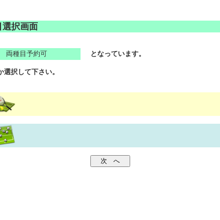
目選択画面
両種目予約可
となっています。
か選択して下さい。