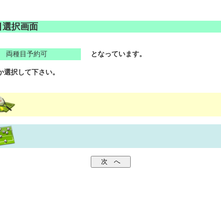
目選択画面
両種目予約可
となっています。
か選択して下さい。